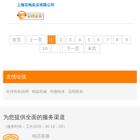
上海百艳实业有限公司
首页
上一页
1
2
3
4
5
6
7
8
9
10
...
下一页
末页
友情
链接
全球有机硅网
精益机械
科隆粉体
远翔新材
为您提供全面的服务渠道
（服务时间：工作日09；00-18；00）
电话客服