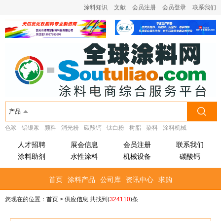
涂料知识
文献
会员注册
会员登录
联系我们
产品
色浆
铝银浆
颜料
消光粉
碳酸钙
钛白粉
树脂
染料
涂料机械
人才招聘
展会信息
会员注册
联系我们
涂料助剂
水性涂料
机械设备
碳酸钙
首页
涂料产品
公司库
资讯中心
求购
您现在的位置：
首页
>
供应信息
共找到(
324110
)条