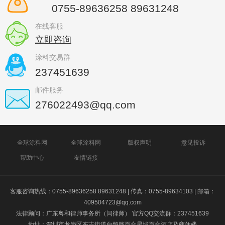
0755-89636258 89631248
在线客服
立即咨询
涂料交易群
237451639
邮件服务
276022493@qq.com
全球涂料网
全球涂料网
版权声明
意见投诉
帮助中心
友情链接
客服咨询热线：0755-89636258 89631248 | 传真：0755-89634103 | 邮箱：
409504723@qq.com
法律顾问：广东粤和律师事务所（闫律师） 官方QQ交流群：237451639
地址：深圳市龙岗区布吉街道白鸽路百合星城百合酒店及商住楼