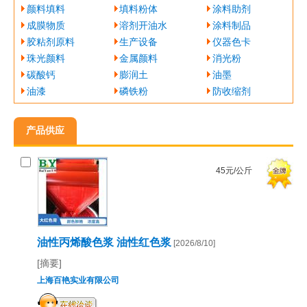
颜料填料
填料粉体
涂料助剂
成膜物质
溶剂开油水
涂料制品
胶粘剂原料
生产设备
仪器色卡
珠光颜料
金属颜料
消光粉
碳酸钙
膨润土
油墨
油漆
磷铁粉
防收缩剂
产品供应
45元/公斤
油性丙烯酸色浆 油性红色浆
[2026/8/10]
[摘要]
上海百艳实业有限公司