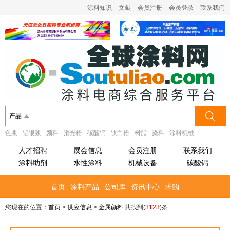
涂料知识
文献
会员注册
会员登录
联系我们
产品
色浆
铝银浆
颜料
消光粉
碳酸钙
钛白粉
树脂
染料
涂料机械
人才招聘
展会信息
会员注册
联系我们
涂料助剂
水性涂料
机械设备
碳酸钙
首页
涂料产品
公司库
资讯中心
求购
您现在的位置：
首页
>
供应信息
>
金属颜料
共找到(
3123
)条