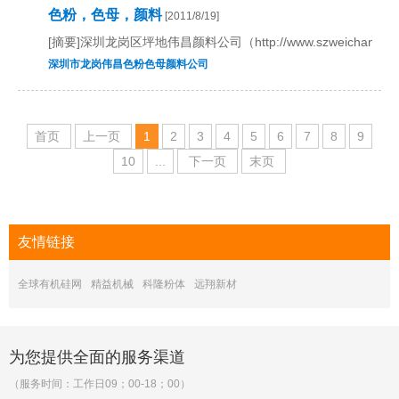
色粉，色母，颜料
[2011/8/19]
[摘要]深圳龙岗区坪地伟昌颜料公司（http://www.szweichang.c
深圳市龙岗伟昌色粉色母颜料公司
首页
上一页
1
2
3
4
5
6
7
8
9
10
...
下一页
末页
友情
链接
全球有机硅网
精益机械
科隆粉体
远翔新材
为您提供全面的服务渠道
（服务时间：工作日09；00-18；00）