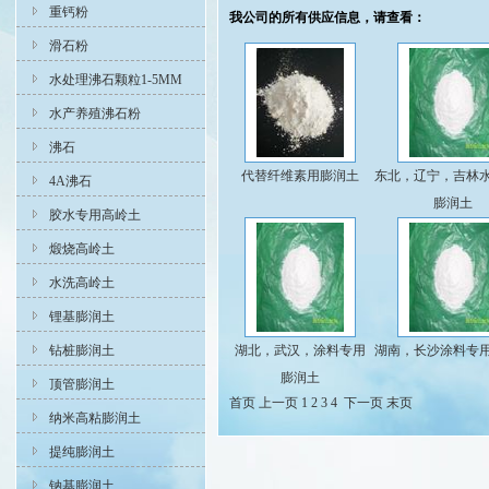
重钙粉
我公司的所有供应信息，请查看：
滑石粉
水处理沸石颗粒1-5MM
水产养殖沸石粉
沸石
代替纤维素用膨润土
东北，辽宁，吉林
4A沸石
膨润土
胶水专用高岭土
煅烧高岭土
水洗高岭土
锂基膨润土
钻桩膨润土
湖北，武汉，涂料专用
湖南，长沙涂料专
膨润土
顶管膨润土
首页
上一页
1
2
3
4
下一页
末页
纳米高粘膨润土
提纯膨润土
钠基膨润土