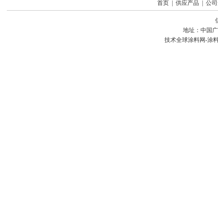
首页
|
供应产品
|
公司
地址：中国广
技术
全球涂料网-涂