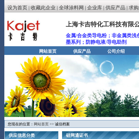
设为首页
|
收藏此企业
|
全球涂料网
|
企业库
|
供应产品
|
求购
上海卡吉特化工科技有限
金属/合金类导电粉；非金属类浅
墨系列；防静电液/导电助剂
网站首页
供应产品
公司介绍
您现在的位置：
网站首页
>> 诚信档案
供应信息分类
硅网通证书