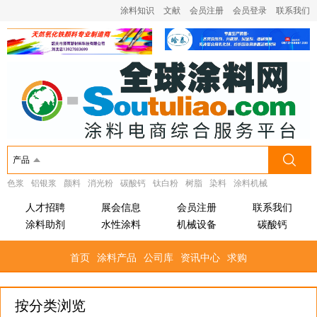
涂料知识
文献
会员注册
会员登录
联系我们
产品
色浆
铝银浆
颜料
消光粉
碳酸钙
钛白粉
树脂
染料
涂料机械
人才招聘
展会信息
会员注册
联系我们
涂料助剂
水性涂料
机械设备
碳酸钙
首页
涂料产品
公司库
资讯中心
求购
按分类浏览