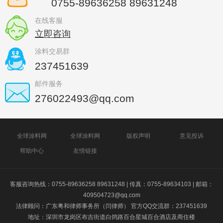
0755-89636258 89631248
在线客服
立即咨询
涂料交易群
237451639
邮件服务
276022493@qq.com
全球涂料网
全球涂料网
版权声明
意见投诉
帮助中心
友情链接
客服咨询热线：0755-89636258 89631248 | 传真：0755-89634103 | 邮箱：
409504723@qq.com
法律顾问：广东粤和律师事务所（闫律师） 官方QQ交流群：237451639
地址：深圳市龙岗区布吉街道白鸽路百合星城百合酒店及商住楼