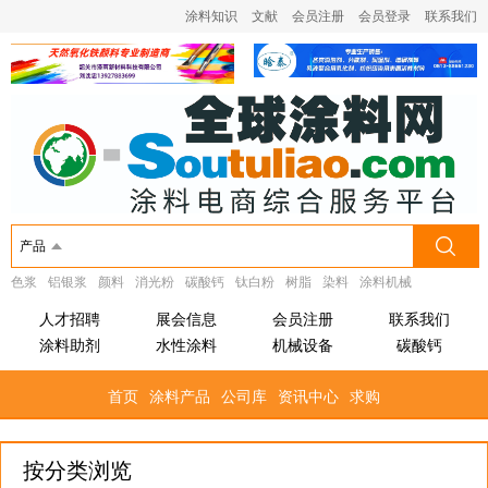
涂料知识
文献
会员注册
会员登录
联系我们
产品
色浆
铝银浆
颜料
消光粉
碳酸钙
钛白粉
树脂
染料
涂料机械
人才招聘
展会信息
会员注册
联系我们
涂料助剂
水性涂料
机械设备
碳酸钙
首页
涂料产品
公司库
资讯中心
求购
按分类浏览