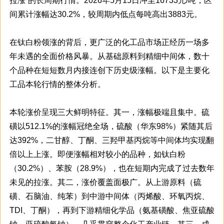
拉涨”的长周期行情。2026年5月15日冲至16733元/吨，区
间累计涨幅达30.2%，较周期内低点每吨高出3883元。
在钛白粉领涨的背后，更广泛的化工品市场正经历一场多
年未遇的全面价格风暴。从基础原料到精细中间体，数十
个品种在短短数月内接连创下历史级涨幅。以下是主要化
工品本轮行情的整体分析。
本轮涨价呈现三大鲜明特征。其一，涨幅极端且集中。硫
磺以512.1%的涨幅冠绝全场，硫酸（华东98%）紧随其后
达392%，二甘醇、丁酮、三羟甲基丙烷等中间体均实现翻
倍以上上涨。即便涨幅相对较小的品种，如钛白粉
（30.2%）、苯胺（28.9%），也在短期内完成了过去数年
未见的拉涨。其二，涨价覆盖面极广。从上游原料（硫
磺、石脑油、纯苯）到中游中间体（丙烯酸、环氧丙烷、
TDI、丁酮），再到下游精细化学品（氨基磺酸、焦亚硫酸