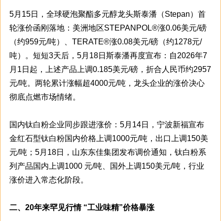
5月15日，全球硬泡聚酯多元醇龙头斯泰潘（Stepan）首
轮涨价函刚落地：美洲地区STEPANPOL®涨0.06美元/磅
（约959元/吨）、TERATE®涨0.08美元/磅（约1278元/
吨）。短短3天后，5月18日斯泰潘再度宣布：自2026年7
月1日起，上述产品上调0.185美元/磅，折合人民币约2957
元/吨。两轮累计涨幅超4000元/吨，龙头企业的涨价决心
彻底点燃市场情绪。
国内钛白粉企业同步跟进涨价：5月14日，宁波新福宣布
金红石型钛白粉国内价格上调1000元/吨，出口上调150美
元/吨；5月18日，山东东佳集团发布调价通知，钛白粉系
列产品国内上调1000 元/吨、国外上调150美元/吨，行业
涨价进入常态化阶段。
二、20年来罕见行情 “工业味精”价格暴涨