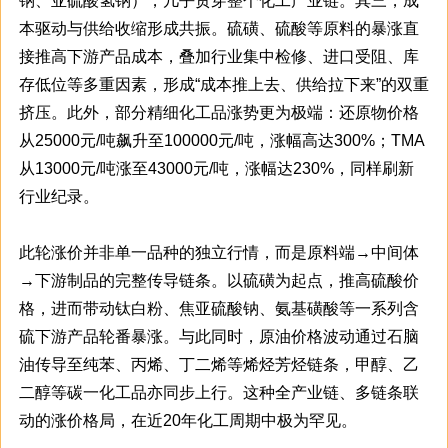
钠、亚硫酸氢钠），几乎贯穿整个化工产业链。其三，成
本驱动与供给收缩形成共振。硫磺、硫酸等原料的暴涨直
接推高下游产品成本，叠加行业集中检修、进口受阻、库
存低位等多重因素，形成“成本推上去、供给拉下来”的双重
挤压。此外，部分精细化工品涨势更为极端：还原物价格
从25000元/吨飙升至100000元/吨，涨幅高达300%；TMA
从13000元/吨涨至43000元/吨，涨幅达230%，同样刷新
行业纪录。
此轮涨价并非单一品种的独立行情，而是原料端→中间体
→下游制品的完整传导链条。以硫磺为起点，推高硫酸价
格，进而带动钛白粉、焦亚硫酸钠、氨基磺酸等一系列含
硫下游产品轮番暴涨。与此同时，原油价格波动通过石脑
油传导至纯苯、丙烯、丁二烯等烯烃芳烃链条，甲醇、乙
二醇等碳一化工品亦同步上行。这种全产业链、多链条联
动的涨价格局，在近20年化工周期中极为罕见。