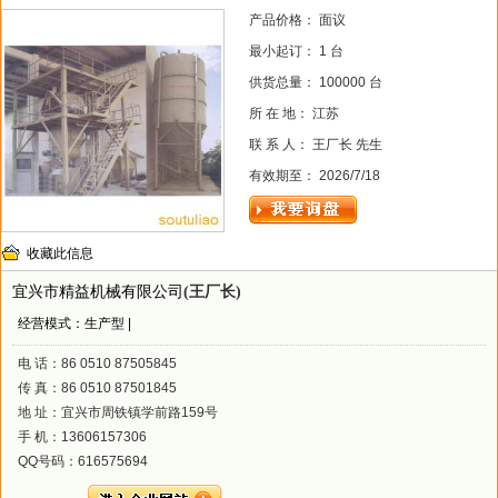
产品价格： 面议
最小起订： 1 台
供货总量： 100000 台
所 在 地： 江苏
联 系 人： 王厂长 先生
有效期至： 2026/7/18
收藏此信息
宜兴市精益机械有限公司
(王厂长)
经营模式：生产型 |
电 话：86 0510 87505845
传 真：86 0510 87501845
地 址：宜兴市周铁镇学前路159号
手 机：13606157306
QQ号码：616575694