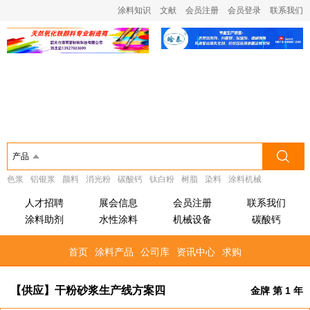
涂料知识
文献
会员注册
会员登录
联系我们
产品
色浆
铝银浆
颜料
消光粉
碳酸钙
钛白粉
树脂
染料
涂料机械
人才招聘
展会信息
会员注册
联系我们
涂料助剂
水性涂料
机械设备
碳酸钙
首页
涂料产品
公司库
资讯中心
求购
【供应】干粉砂浆生产线方案四
金牌 第 1 年