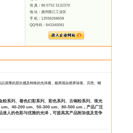
传 真：86 0752 3132370
地 址：惠州陈江工业区
手 机：13556268658
QQ号码：843340091
品以深厚的层次感及特殊的光泽感，能再现自然界珍珠、贝壳、蝴
金粉系列、着色幻彩系列、彩色系列、古铜粉系列、珠光
um、40-200 um、50-300 um、80-500 um，产品广泛
品迷人的色彩与优雅的光泽，可提高其产品附加值及竞争