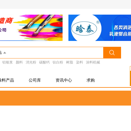
品
铝银浆
颜料
消光粉
碳酸钙
钛白粉
树脂
染料
涂料机械
涂料产品
公司库
资讯中心
求购