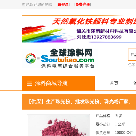
您好,欢迎您的光临
[
请登录
]
[
免费注册
]
产
色浆
涂料商城导航
首页
【供应】生产珠光粉、批发珠光粉、珠光粉厂家、
产品价格： 面议
最小起订： 1 公斤
供货总量： 10000 公斤