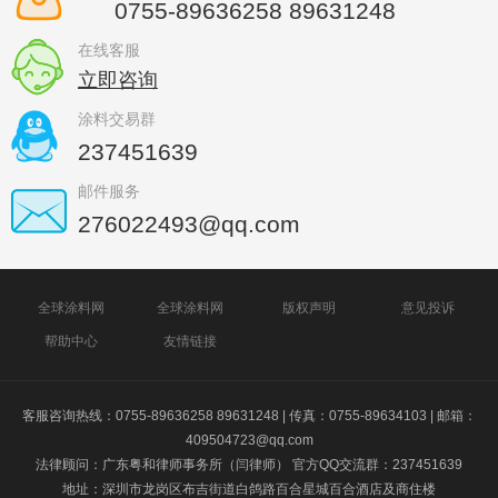
0755-89636258 89631248
在线客服
立即咨询
涂料交易群
237451639
邮件服务
276022493@qq.com
全球涂料网
全球涂料网
版权声明
意见投诉
帮助中心
友情链接
客服咨询热线：0755-89636258 89631248 | 传真：0755-89634103 | 邮箱：
409504723@qq.com
法律顾问：广东粤和律师事务所（闫律师） 官方QQ交流群：237451639
地址：深圳市龙岗区布吉街道白鸽路百合星城百合酒店及商住楼