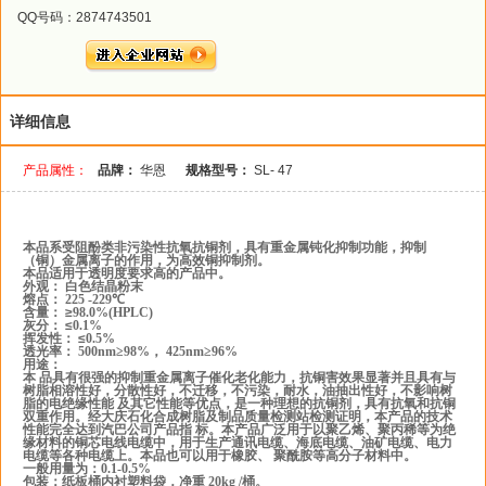
QQ号码：2874743501
详细信息
产品属性：
品牌：
华恩
规格型号：
SL- 47
本品系受阻酚类非污染性抗氧抗铜剂，具有重金属钝化抑制功能，抑制
（铜）金属离子的作用，为高效铜抑制剂。
本品适用于透明度要求高的产品中。
外观：
白色结晶粉末
熔点：
225 -229℃
含量：
≥
98.0%(HPLC)
灰分：
≤
0.1%
挥发性：
≤
0.5%
透光率：
500nm≥98%
，
425nm≥96%
用途：
本
品具有很强的抑制重金属离子催化老化能力，抗铜害效果显著并且具有与
树脂相溶性好，分散性好，不迁移，不污染，耐水，油抽出性好，不影响树
脂的电绝缘性能
及其它性能等优点，是一种理想的抗铜剂，具有抗氧和抗铜
双重作用。经大庆石化合成树脂及制品质量检测站检测证明，本产品的技术
性能完全达到汽巴公司产品指
标。本产品广泛用于以聚乙烯、聚丙稀等为绝
缘材料的铜芯电线电缆中，用于生产通讯电缆、海底电缆、油矿电缆、电力
电缆等各种电缆上。本品也可以用于橡胶、
聚酰胺等高分子材料中。
一般用量为：
0.1-0.5%
包装：纸板桶内衬塑料袋，净重
20kg /
桶。