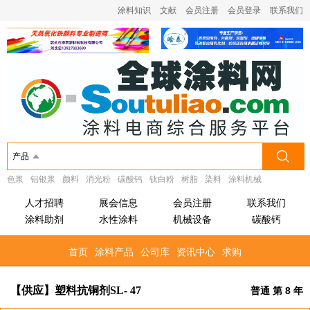
涂料知识
文献
会员注册
会员登录
联系我们
产品
色浆
铝银浆
颜料
消光粉
碳酸钙
钛白粉
树脂
染料
涂料机械
人才招聘
展会信息
会员注册
联系我们
涂料助剂
水性涂料
机械设备
碳酸钙
首页
涂料产品
公司库
资讯中心
求购
【供应】塑料抗铜剂SL- 47
普通 第 8 年