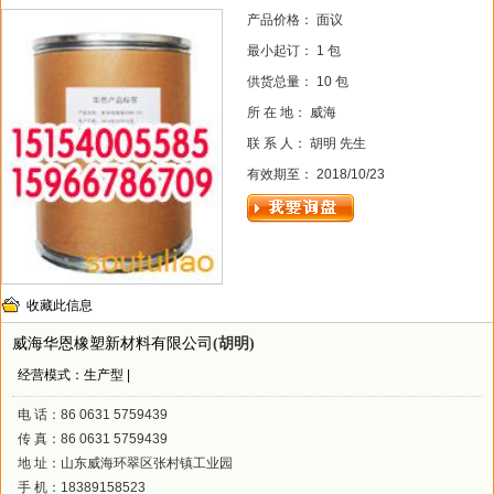
产品价格： 面议
最小起订： 1 包
供货总量： 10 包
所 在 地： 威海
联 系 人： 胡明 先生
有效期至： 2018/10/23
收藏此信息
威海华恩橡塑新材料有限公司
(胡明)
经营模式：生产型 |
电 话：86 0631 5759439
传 真：86 0631 5759439
地 址：山东威海环翠区张村镇工业园
手 机：18389158523