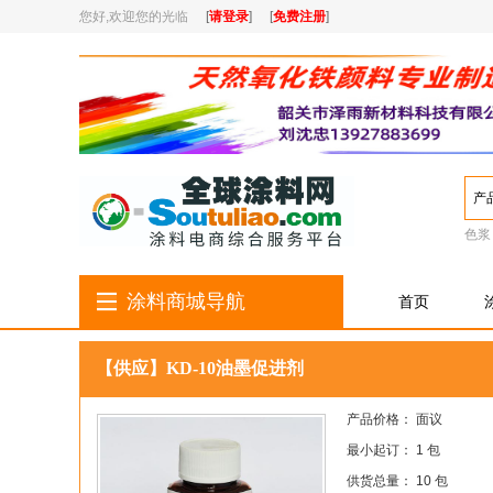
您好,欢迎您的光临
[
请登录
]
[
免费注册
]
产
色浆
涂料商城导航
首页
【供应】KD-10油墨促进剂
产品价格： 面议
最小起订： 1 包
供货总量： 10 包