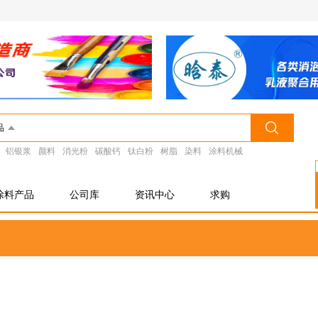
品
铝银浆
颜料
消光粉
碳酸钙
钛白粉
树脂
染料
涂料机械
涂料产品
公司库
资讯中心
求购