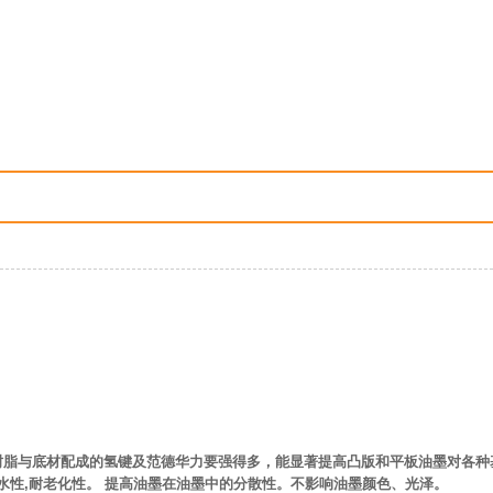
脂与底材配成的氢键及范德华力要强得多，能显著提高凸版和平板油墨对各种
水性,耐老化性。 提高油墨在油墨中的分散性。不影响油墨颜色、光泽。