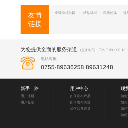
全球有机硅网
精益机械
科隆粉体
远
友情
链接
为您提供全面的服务渠道
（服务时间：工作日09；00-18；
电话客服
0755-89636258 89631248
新手上路
用户中心
现
用户注册
如何发布产品
如何
用户登录
如何发布询盘
如何
如何回复询盘
如何
如何