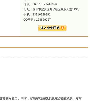
传 真：86 0755 29416996
地 址：深圳市宝安区龙华新区观澜大道113号
手 机：13316929291
QQ号码：153859267
基材的附着力。同时，它能帮助油墨形成更坚韧的漆膜，对耐