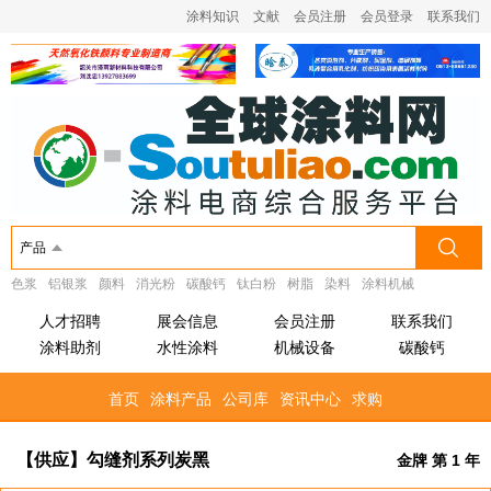
涂料知识
文献
会员注册
会员登录
联系我们
产品
色浆
铝银浆
颜料
消光粉
碳酸钙
钛白粉
树脂
染料
涂料机械
人才招聘
展会信息
会员注册
联系我们
涂料助剂
水性涂料
机械设备
碳酸钙
首页
涂料产品
公司库
资讯中心
求购
【供应】勾缝剂系列炭黑
金牌 第 1 年