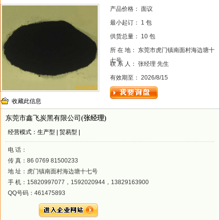
产品价格： 面议
最小起订： 1 包
供货总量： 10 包
所 在 地： 东莞市虎门镇南面村海边塘十
七号
联 系 人： 张经理 先生
有效期至： 2026/8/15
收藏此信息
东莞市鑫飞炭黑有限公司
(张经理)
经营模式：生产型 | 贸易型 |
电 话：
传 真：86 0769 81500233
地 址：虎门镇南面村海边塘十七号
手 机：15820997077，1592020944，13829163900
QQ号码：461475893