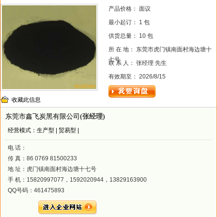
产品价格： 面议
最小起订： 1 包
供货总量： 10 包
所 在 地： 东莞市虎门镇南面村海边塘十
七号
联 系 人： 张经理 先生
有效期至： 2026/8/15
收藏此信息
东莞市鑫飞炭黑有限公司
(张经理)
经营模式：生产型 | 贸易型 |
电 话：
传 真：86 0769 81500233
地 址：虎门镇南面村海边塘十七号
手 机：15820997077，1592020944，13829163900
QQ号码：461475893