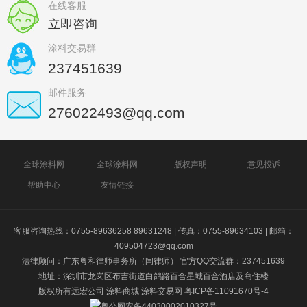
在线客服
立即咨询
涂料交易群
237451639
邮件服务
276022493@qq.com
全球涂料网
全球涂料网
版权声明
意见投诉
帮助中心
友情链接
客服咨询热线：0755-89636258 89631248 | 传真：0755-89634103 | 邮箱：
409504723@qq.com
法律顾问：广东粤和律师事务所（闫律师） 官方QQ交流群：237451639
地址：深圳市龙岗区布吉街道白鸽路百合星城百合酒店及商住楼
版权所有远宏公司
涂料商城
涂料交易网
粤ICP备11091670号-4
粤公网安备44030002010327号