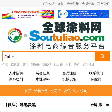
涂料知识
文献
会员注册
会员登录
联系我们
产品
色浆
铝银浆
颜料
消光粉
碳酸钙
钛白粉
树脂
染料
涂料机械
人才招聘
展会信息
会员注册
联系我们
涂料助剂
水性涂料
机械设备
碳酸钙
首页
涂料产品
公司库
资讯中心
求购
【供应】导电炭黑
金牌 第 1 年