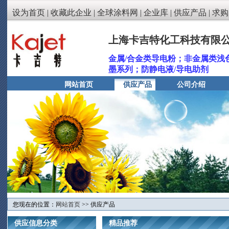
设为首页
|
收藏此企业
|
全球涂料网
|
企业库
|
供应产品
|
求购
上海卡吉特化工科技有限
金属/合金类导电粉；非金属类浅
墨系列；防静电液/导电助剂
网站首页
供应产品
公司介绍
您现在的位置：
网站首页
>> 供应产品
供应信息分类
精品推荐