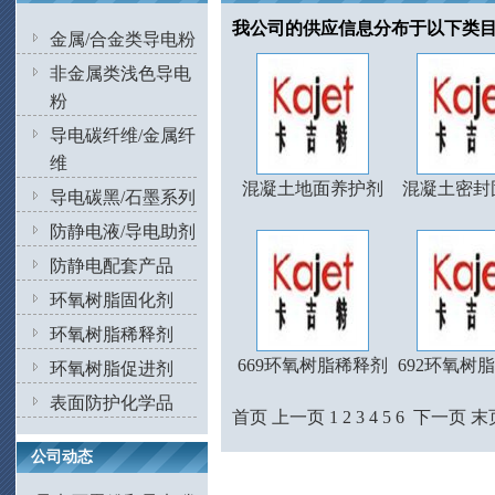
我公司的供应信息分布于以下类
金属/合金类导电粉
非金属类浅色导电
粉
导电碳纤维/金属纤
维
混凝土地面养护剂
混凝土密封
导电碳黑/石墨系列
防静电液/导电助剂
防静电配套产品
环氧树脂固化剂
环氧树脂稀释剂
669环氧树脂稀释剂
692环氧树
环氧树脂促进剂
表面防护化学品
首页
上一页
1
2
3
4
5
6
下一页
末
公司动态