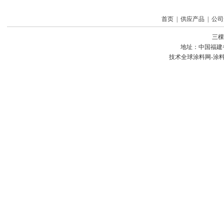
首页
|
供应产品
|
公司
三棵
地址：中国福建
技术
全球涂料网-涂