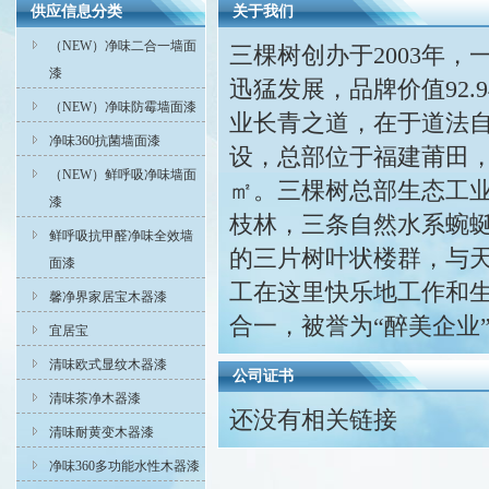
供应信息分类
关于我们
（NEW）净味二合一墙面
三棵树创办于2003年
漆
迅猛发展，品牌价值92
（NEW）净味防霉墙面漆
业长青之道，在于道法
净味360抗菌墙面漆
设，总部位于福建莆田，
（NEW）鲜呼吸净味墙面
㎡。三棵树总部生态工业
漆
枝林，三条自然水系蜿
鲜呼吸抗甲醛净味全效墙
的三片树叶状楼群，与天
面漆
工在这里快乐地工作和
馨净界家居宝木器漆
合一，被誉为“醉美企业
宜居宝
清味欧式显纹木器漆
公司证书
清味茶净木器漆
还没有相关链接
清味耐黄变木器漆
净味360多功能水性木器漆