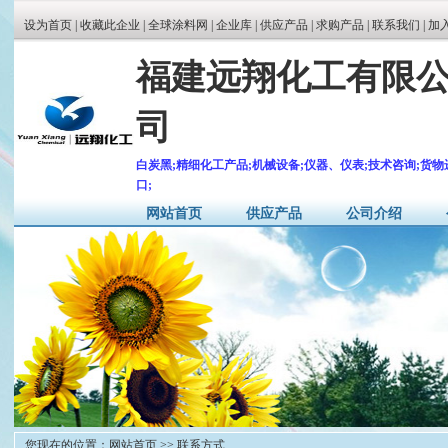
设为首页
|
收藏此企业
|
全球涂料网
|
企业库
|
供应产品
|
求购产品
|
联系我们 |
加
福建远翔化工有限
司
白炭黑;精细化工产品;机械设备;仪器、仪表;技术咨询;货物
口;
网站首页
供应产品
公司介绍
您现在的位置：
网站首页
>> 联系方式