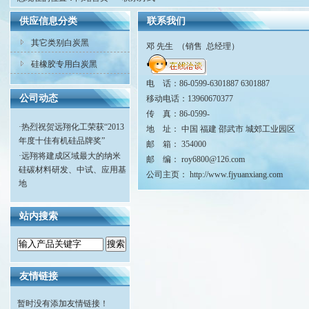
供应信息分类
联系我们
其它类别白炭黑
邓 先生 （销售 总经理）
硅橡胶专用白炭黑
电 话：86-0599-6301887 6301887
公司动态
移动电话：13960670377
传 真：86-0599-
·
热烈祝贺远翔化工荣获“2013
地 址： 中国 福建 邵武市 城郊工业园区
年度十佳有机硅品牌奖”
邮 箱： 354000
·
远翔将建成区域最大的纳米
邮 编： roy6800@126.com
硅碳材料研发、中试、应用基
公司主页：
http://www.fjyuanxiang.com
地
站内搜索
友情链接
暂时没有添加友情链接！