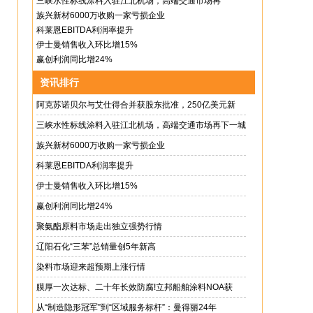
三峡水性标线涂料入驻江北机场，高端交通市场再
族兴新材6000万收购一家亏损企业
科莱恩EBITDA利润率提升
伊士曼销售收入环比增15%
赢创利润同比增24%
资讯排行
阿克苏诺贝尔与艾仕得合并获股东批准，250亿美元新
三峡水性标线涂料入驻江北机场，高端交通市场再下一城
族兴新材6000万收购一家亏损企业
科莱恩EBITDA利润率提升
伊士曼销售收入环比增15%
赢创利润同比增24%
聚氨酯原料市场走出独立强势行情
辽阳石化“三苯”总销量创5年新高
染料市场迎来超预期上涨行情
膜厚一次达标、二十年长效防腐!立邦船舶涂料NOA获
从“制造隐形冠军”到“区域服务标杆”：曼得丽24年