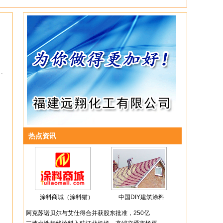
热点资讯
涂料商城（涂料猫）
中国DIY建筑涂料
阿克苏诺贝尔与艾仕得合并获股东批准，250亿