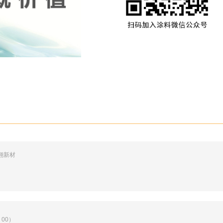
翔新材
00）