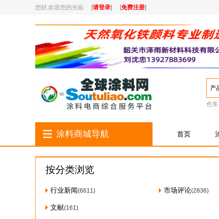
您好,欢迎您的光临
[
请登录
]
[
免费注册
]
产
色浆
涂料商城导航
首页
按分类浏览
行业新闻
市场评论
(6611)
(2836)
文献
(161)