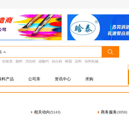
品
铝银浆
颜料
消光粉
碳酸钙
钛白粉
树脂
染料
涂料机械
涂料产品
公司库
资讯中心
求购
相关动向
商务服务
(5143)
(3056)