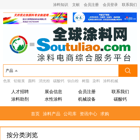
涂料知识
文献
会员注册
会员登录
联系我们
产品
色浆
铝银浆
颜料
消光粉
碳酸钙
钛白粉
树脂
染料
涂料机械
人才招聘
展会信息
会员注册
联系我们
涂料助剂
水性涂料
机械设备
碳酸钙
首页
涂料产品
公司库
资讯中心
求购
按分类浏览