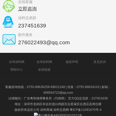
在线客服
立即咨询
涂料交易群
237451639
邮件服务
276022493@qq.com
全球涂料网
全球涂料网
版权声明
意见投诉
帮助中心
友情链接
客服咨询热线：0755-89636258 89631248 | 传真：0755-89634103 | 邮箱：
409504723@qq.com
法律顾问：广东粤和律师事务所（闫律师） 官方QQ交流群：237451639
地址：深圳市龙岗区布吉街道白鸽路百合星城百合酒店及商住楼
版权所有远宏公司
涂料商城
涂料交易网
粤ICP备11091670号-4
粤公网安备44030002010327号